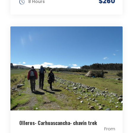
$260
8 Hours
Olleros- Carhuascancha- chavín trek
From