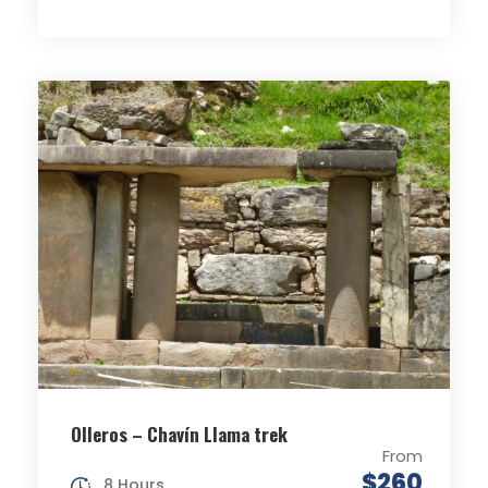
Olleros – Chavín Llama trek
From
$260
8 Hours