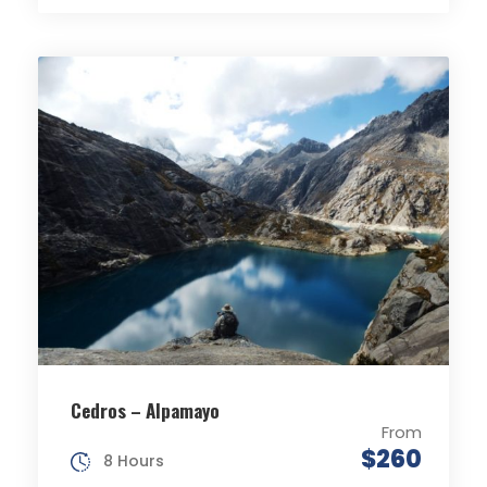
Cedros – Alpamayo
From
$260
8 Hours