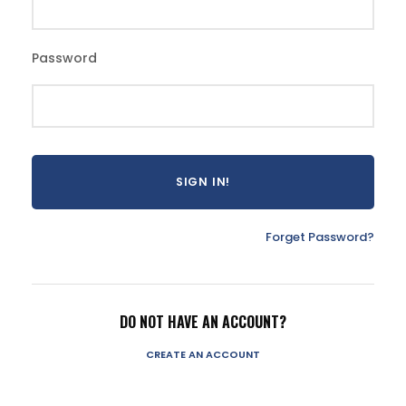
Password
Forget Password?
DO NOT HAVE AN ACCOUNT?
CREATE AN ACCOUNT