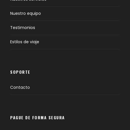
Nuestro equipo
Testimonios
Estilos de viaje
SOPORTE
Contacto
PAGUE DE FORMA SEGURA