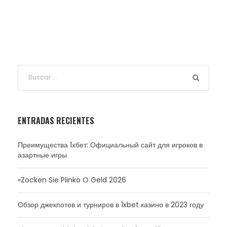
ENTRADAS RECIENTES
Преимущества 1хбет: Официальный сайт для игроков в
азартные игры
«Zocken Sie Plinko O Geld 2026
Обзор джекпотов и турниров в 1xbet казино в 2023 году