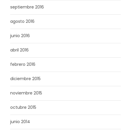
septiembre 2016
agosto 2016
junio 2016
abril 2016
febrero 2016
diciembre 2015
noviembre 2015
octubre 2015
junio 2014