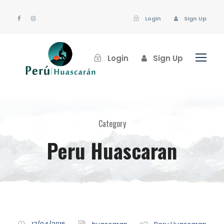
Login
Sign Up
Login
Sign Up
Category
Peru Huascaran