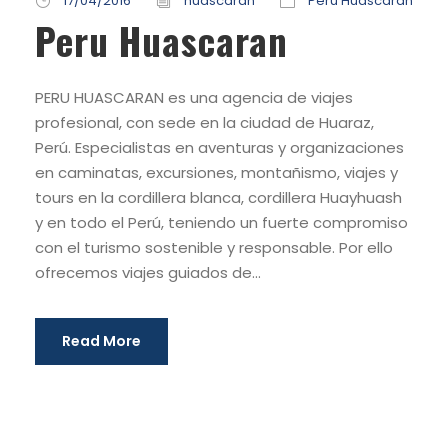
17/04/2016
huascaran
Peru Huascaran
Peru Huascaran
PERU HUASCARAN es una agencia de viajes
profesional, con sede en la ciudad de Huaraz,
Perú. Especialistas en aventuras y organizaciones
en caminatas, excursiones, montañismo, viajes y
tours en la cordillera blanca, cordillera Huayhuash
y en todo el Perú, teniendo un fuerte compromiso
con el turismo sostenible y responsable. Por ello
ofrecemos viajes guiados de...
Read More