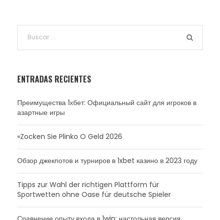
ENTRADAS RECIENTES
Преимущества 1хбет: Официальный сайт для игроков в
азартные игры
«Zocken Sie Plinko O Geld 2026
Обзор джекпотов и турниров в 1xbet казино в 2023 году
Tipps zur Wahl der richtigen Plattform für
Sportwetten ohne Oase für deutsche Spieler
Сравнение опыту входа в 1win: настольная версия