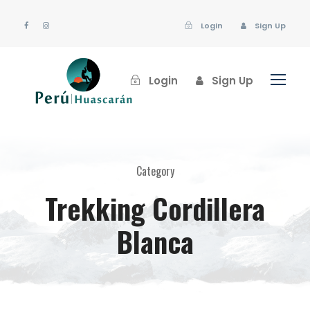
Login
Sign Up
Login
Sign Up
Category
Trekking Cordillera
Blanca