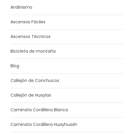
Andinismo
Ascensos Fáciles
Ascensos Técnicos
Bicicleta de montaña
Blog
Callejón de Conchucos
Callejón de Huaylas
Caminata Cordillera Blanca
Caminata Cordillera Huayhuash