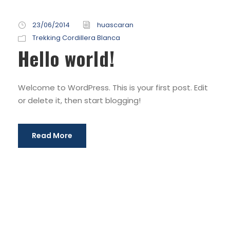
23/06/2014
huascaran
Trekking Cordillera Blanca
Hello world!
Welcome to WordPress. This is your first post. Edit
or delete it, then start blogging!
Read More