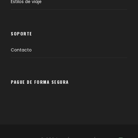
Estilos de viaje
SOPORTE
Contacto
PAGUE DE FORMA SEGURA