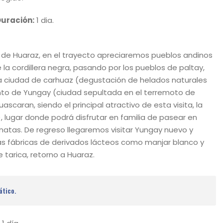
Duración:
1 dia.
te de Huaraz, en el trayecto apreciaremos pueblos andinos
te la cordillera negra, pasando por los pueblos de paltay,
la ciudad de carhuaz (degustación de helados naturales
nto de Yungay (ciudad sepultada en el terremoto de
scaran, siendo el principal atractivo de esta visita, la
 lugar donde podrá disfrutar en familia de pasear en
natas. De regreso llegaremos visitar Yungay nuevo y
das fábricas de derivados lácteos como manjar blanco y
e tarica, retorno a Huaraz.
ático.