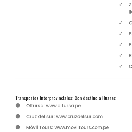
Z
l
G
B
B
B
C
Transportes Interprovinciales: Con destino a Huaraz
Oltursa: www.oltursa.pe
Cruz del sur: www.cruzdelsur.com
Móvil Tours: www.moviltours.com.pe