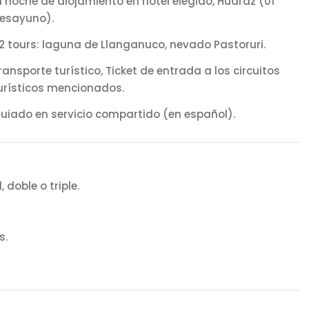
1 noche de alojamiento en hotel elegido, Huaraz (01
esayuno).
2 tours: laguna de Llanganuco, nevado Pastoruri.
ransporte turístico, Ticket de entrada a los circuitos
urísticos mencionados.
uiado en servicio compartido (en español).
doble o triple.
s.