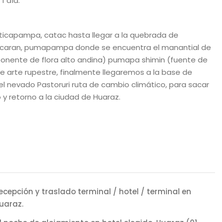
1 día.
, ticapampa, catac hasta llegar a la quebrada de
ascaran, pumapampa donde se encuentra el manantial de
ponente de flora alto andina) pumapa shimin (fuente de
de arte rupestre, finalmente llegaremos a la base de
el nevado Pastoruri ruta de cambio climático, para sacar
 y retorno a la ciudad de Huaraz.
ecepción y traslado terminal / hotel / terminal en
uaraz.