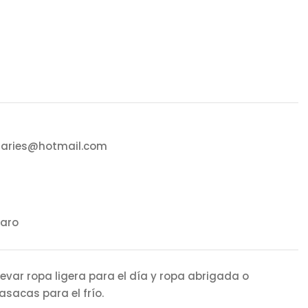
2aries@hotmail.com
laro
levar ropa ligera para el día y ropa abrigada o
asacas para el frío.