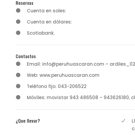
Reservas
Cuenta en soles:
Cuenta en dólares:
Scotiabank.
Contactos
Email: info@peruhuascaran.com – ardiles_0
Web: www.peruhuascaran.com
Teléfono fijo: 043-206522
Móviles: movistar 943 486508 – 943626180, c
¿Que llevar?
L
c