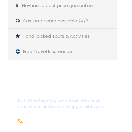
No-hassle best price guarantee
Customer care available 24/7
Hand-picked Tours & Activities
Free Travel Insureance
Get a Question?
Do not hesitage to give us a call. We are an
expert team and we are happy to talk to you.
1.8445.3356.33