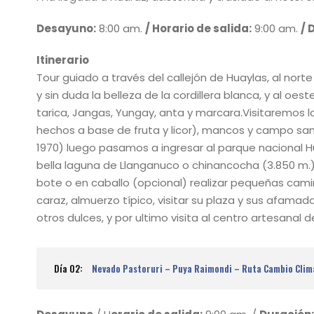
Desayuno:
8:00 am.
/ Horario de salida:
9:00 am.
/ 
Itinerario
Tour guiado a través del callejón de Huaylas, al nor
y sin duda la belleza de la cordillera blanca, y al oes
tarica, Jangas, Yungay, anta y marcara.Visitaremos 
hechos a base de fruta y licor), mancos y campo sa
1970) luego pasamos a ingresar al parque nacional Hua
bella laguna de Llanganuco o chinancocha (3.850 m.),
bote o en caballo (opcional) realizar pequeñas cami
caraz, almuerzo típico, visitar su plaza y sus afama
otros dulces, y por ultimo visita al centro artesanal d
Día 02:
Nevado Pastoruri – Puya Raimondi – Ruta Cambio Clim