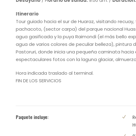
Desayuno
/ H
orario de salida:
9:00 am. /
Duración:
Itinerario
Tour guiado hacia el sur de Huaraz, visitando recuay
pachacoto, (sector carpa) del parque nacional Hu
agua gasificada y la puya Raimondi (el más bello ex
agua de varios colores de peculiar belleza), pintura 
Pastoruri, donde inicia una pequeña caminata hacia 
espectaculares fotos con la laguna glaciar, almuerzo
Hora indicada traslado al terminal.
FIN DE LOS SERVICIOS
Paquete incluye:
R
H