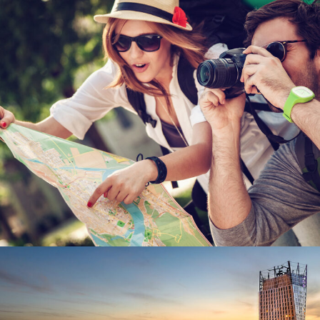
06/06/2016
huascaran