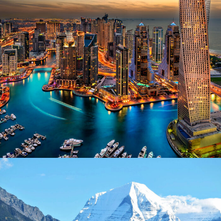
06/06/2016
huascaran