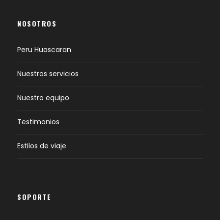
NOSOTROS
Peru Huascaran
Nuestros servicios
Nuestro equipo
Testimonios
Estilos de viaje
SOPORTE