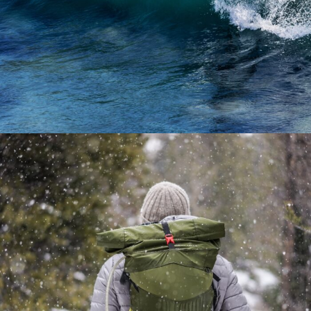
06/06/2016
huascaran