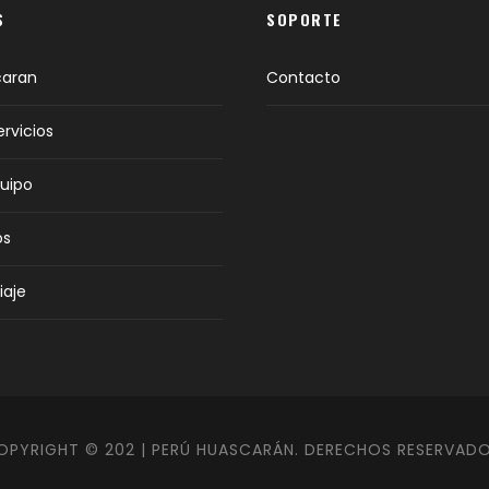
S
SOPORTE
caran
Contacto
ervicios
uipo
os
iaje
OPYRIGHT © 202 | PERÚ HUASCARÁN. DERECHOS RESERVADO