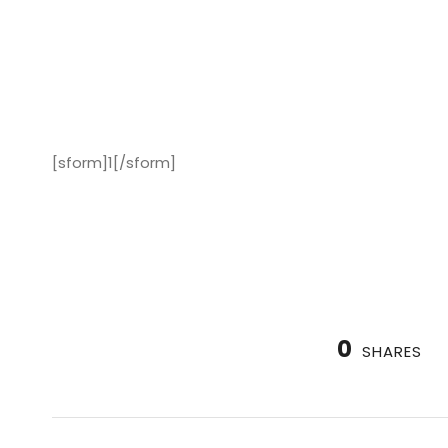
[sform]1[/sform]
0
SHARES