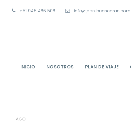
+51 945 486 508
info@peruhuascaran.com
INICIO
NOSOTROS
PLAN DE VIAJE
19
huascaran
Contactenos
Contactenos
AGO