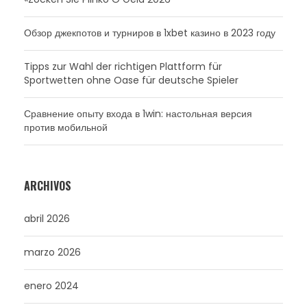
Обзор джекпотов и турниров в 1xbet казино в 2023 году
Tipps zur Wahl der richtigen Plattform für
Sportwetten ohne Oase für deutsche Spieler
Сравнение опыту входа в 1win: настольная версия
против мобильной
ARCHIVOS
abril 2026
marzo 2026
enero 2024