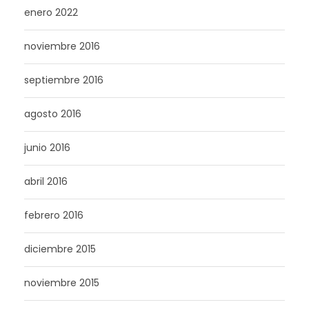
enero 2022
noviembre 2016
septiembre 2016
agosto 2016
junio 2016
abril 2016
febrero 2016
diciembre 2015
noviembre 2015