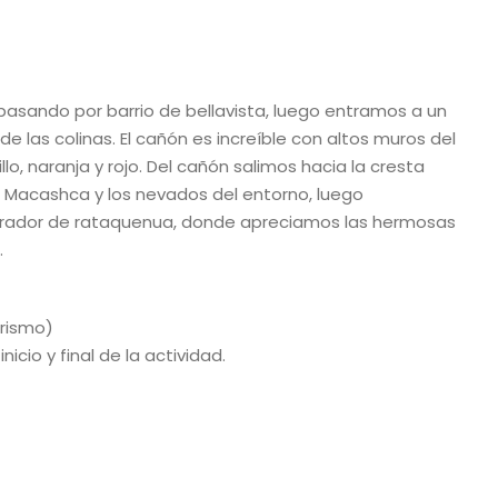
asando por barrio de bellavista, luego entramos a un
 las colinas. El cañón es increíble con altos muros del
lo, naranja y rojo. Del cañón salimos hacia la cresta
Macashca y los nevados del entorno, luego
irador de rataquenua, donde apreciamos las hermosas
.
urismo)
cio y final de la actividad.