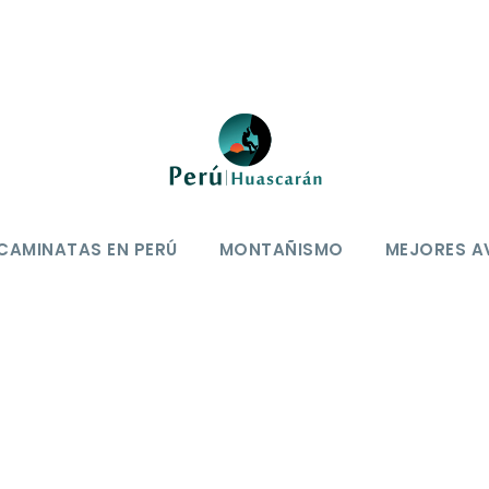
CAMINATAS EN PERÚ
MONTAÑISMO
MEJORES A
ía
0
rador Rataquenua