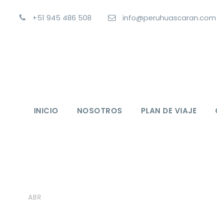
+51 945 486 508
info@peruhuascaran.com
INICIO
NOSOTROS
PLAN DE VIAJE
24
huascaran
Caminatas 1 d
Pukaventana Mi
ABR