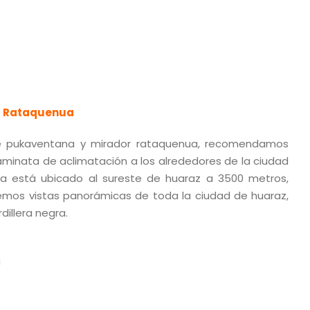
r Rataquenua
e pukaventana y mirador rataquenua, recomendamos
caminata de aclimatación a los alrededores de la ciudad
a está ubicado al sureste de huaraz a 3500 metros,
mos vistas panorámicas de toda la ciudad de huaraz,
rdillera negra.
a