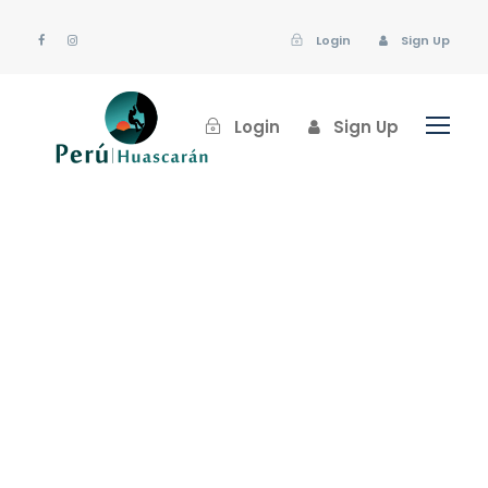
Login
Sign Up
Login
Sign Up
huascaran
Ascensos Técnicos
Nevado Chopicalqui
0
Nevado Chopicalqui